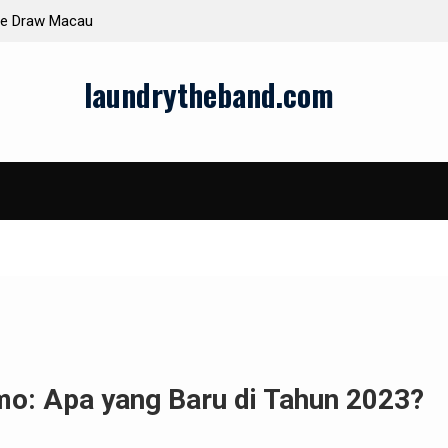
Live Draw?
Keajaiban Rubah 4D: Paradigma Dalam Dunia Dig
laundrytheband.com
emo: Apa yang Baru di Tahun 2023?