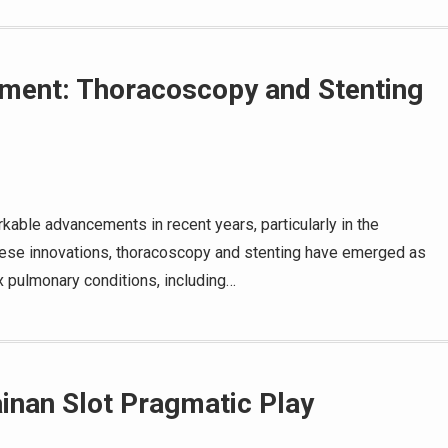
ement: Thoracoscopy and Stenting
kable advancements in recent years, particularly in the
ese innovations, thoracoscopy and stenting have emerged as
x pulmonary conditions, including…
inan Slot Pragmatic Play