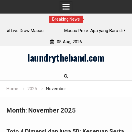
Breaking News
u
Macau Prize: Apa yang Baru di Hasil Live Draw?
08 Aug, 2026
Skip
laundrytheband.com
to
content
Home
2025
November
Month:
November 2025
Toto 4 Dimensi dan juga 5D: Keseruan Serta