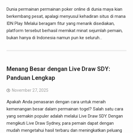
Dunia permainan permainan poker online di dunia maya kian
berkembang pesat, apalagi menyusul kehadiran situs di mana
IDN Play. Melalui beragam fitur yang menarik disediakan,
platform tersebut berhasil memikat minat sejumlah pemain,
bukan hanya di Indonesia namun pun ke seluruh…
Menang Besar dengan Live Draw SDY:
Panduan Lengkap
November 27, 2025
Apakah Anda penasaran dengan cara untuk meraih
kemenangan besar dalam permainan togel? Salah satu cara
yang semakin populer adalah melalui Live Draw SDY. Dengan
mengikuti Live Draw Sydney, para pemain dapat dengan
mudah mengetahui hasil terbaru dan meningkatkan peluang