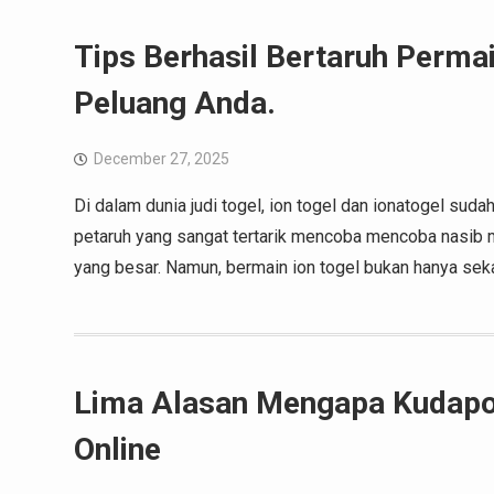
Tips Berhasil Bertaruh Perma
Peluang Anda.
December 27, 2025
Di dalam dunia judi togel, ion togel dan ionatogel su
petaruh yang sangat tertarik mencoba mencoba nasib
yang besar. Namun, bermain ion togel bukan hanya sek
Lima Alasan Mengapa Kudapok
Online