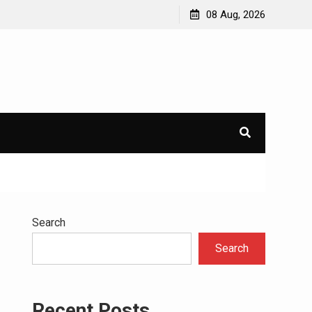
tal
Poker: Taktik Menang di Permainan Bets
08 Aug, 2026
Search
Search
Recent Posts