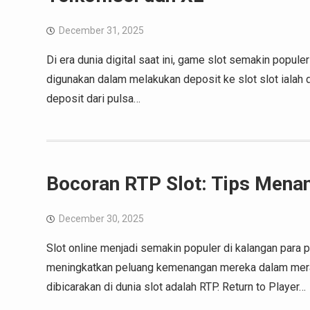
December 31, 2025
Di era dunia digital saat ini, game slot semakin popule
digunakan dalam melakukan deposit ke slot slot ialah 
deposit dari pulsa…
Bocoran RTP Slot: Tips Mena
December 30, 2025
Slot online menjadi semakin populer di kalangan para
meningkatkan peluang kemenangan mereka dalam meraih 
dibicarakan di dunia slot adalah RTP. Return to Player…