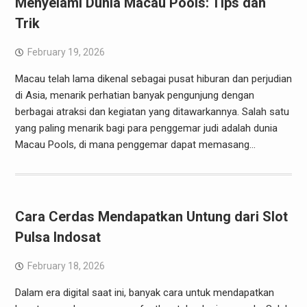
Menyelami Dunia Macau Pools: Tips dan
Trik
February 19, 2026
Macau telah lama dikenal sebagai pusat hiburan dan perjudian
di Asia, menarik perhatian banyak pengunjung dengan
berbagai atraksi dan kegiatan yang ditawarkannya. Salah satu
yang paling menarik bagi para penggemar judi adalah dunia
Macau Pools, di mana penggemar dapat memasang…
Cara Cerdas Mendapatkan Untung dari Slot
Pulsa Indosat
February 18, 2026
Dalam era digital saat ini, banyak cara untuk mendapatkan