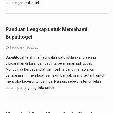
itu, dengan artikel ini,…
Panduan Lengkap untuk Memahami
Bupatitogel
February 19, 2026
Bupatitogel telah menjadi salah satu istilah yang sering
dibicarakan di kalangan pecinta permainan judi togel.
Munculnya berbagai platform online yang menawarkan
permainan ini membuat semakin banyak orang tertarik untuk
mencoba keberuntungannya. Namun, sebelum terjun lebih
dalam, penting bagi kita untuk…