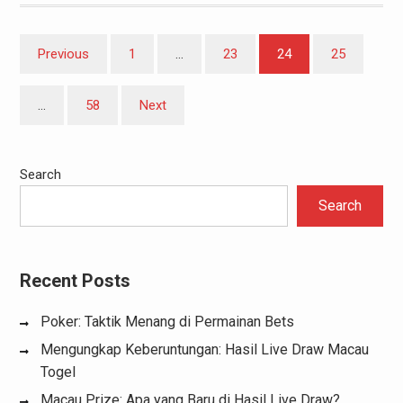
Posts
Previous
1
…
23
24
25
pagination
…
58
Next
Search
Search
Recent Posts
Poker: Taktik Menang di Permainan Bets
Mengungkap Keberuntungan: Hasil Live Draw Macau
Togel
Macau Prize: Apa yang Baru di Hasil Live Draw?