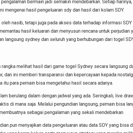
 pengalaman bermain jadi semakin mendebarkan. Setiap harinya, l
ini mengenai hasil pengeluaran sdy dan hasil dari kolam SDY.
 oleh nasib, tetapi juga pada akses data terhadap informasi SDY 
emantau hasil keluaran dan menyusun rencana untuk perjudian ya
undian langsung sydney dan seluruh yang berhubungan dari togel 
ngka melihat hasil dari game togel Sydney secara langsung dan 
 dan ini memberi transparansi dan kepercayaan kepada nostalgia 
a itu para pemain bisa mengetahui hasil secara adanya.
m berulang dalam dengan jadwal yang ada. Seringkali, live draw
tis di mana saja. Melalui pengundian langsung, pemain bisa l
ng membuatnya sebagai pengalaman yang sekali mendebarkan.
dian pun menyajikan data pengeluaran atau data SDY yang bisa d