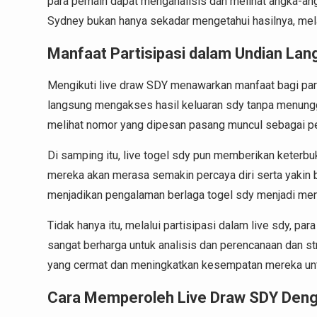
para pemain dapat menganalisis dan melihat angka-angk
Sydney bukan hanya sekadar mengetahui hasilnya, melai
Manfaat Partisipasi dalam Undian La
Mengikuti live draw SDY menawarkan manfaat bagi para
langsung mengakses hasil keluaran sdy tanpa menungg
melihat nomor yang dipesan pasang muncul sebagai 
Di samping itu, live togel sdy pun memberikan keterb
mereka akan merasa semakin percaya diri serta yakin b
menjadikan pengalaman berlaga togel sdy menjadi me
Tidak hanya itu, melalui partisipasi dalam live sdy, par
sangat berharga untuk analisis dan perencanaan dan st
yang cermat dan meningkatkan kesempatan mereka un
Cara Memperoleh Live Draw SDY Den