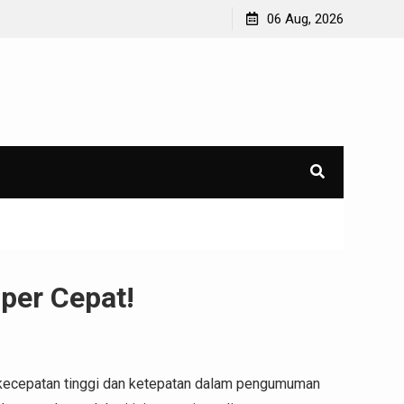
tal
Poker: Taktik Menang di Permainan Bets
06 Aug, 2026
per Cepat!
ui kecepatan tinggi dan ketepatan dalam pengumuman