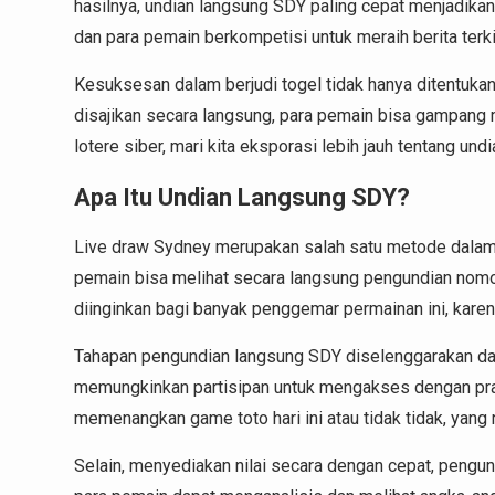
hasilnya, undian langsung SDY paling cepat menjadikan
dan para pemain berkompetisi untuk meraih berita terk
Kesuksesan dalam berjudi togel tidak hanya ditentukan
disajikan secara langsung, para pemain bisa gampang m
lotere siber, mari kita eksporasi lebih jauh tentang 
Apa Itu Undian Langsung SDY?
Live draw Sydney merupakan salah satu metode dalam ra
pemain bisa melihat secara langsung pengundian nomor,
diinginkan bagi banyak penggemar permainan ini, karen
Tahapan pengundian langsung SDY diselenggarakan dala
memungkinkan partisipan untuk mengakses dengan prak
memenangkan game toto hari ini atau tidak tidak, ya
Selain, menyediakan nilai secara dengan cepat, pengun