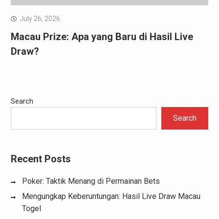
July 26, 2026
Macau Prize: Apa yang Baru di Hasil Live
Draw?
Search
Search
Recent Posts
Poker: Taktik Menang di Permainan Bets
Mengungkap Keberuntungan: Hasil Live Draw Macau
Togel