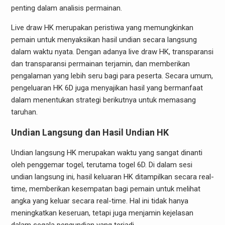
penting dalam analisis permainan.
Live draw HK merupakan peristiwa yang memungkinkan
pemain untuk menyaksikan hasil undian secara langsung
dalam waktu nyata. Dengan adanya live draw HK, transparansi
dan transparansi permainan terjamin, dan memberikan
pengalaman yang lebih seru bagi para peserta. Secara umum,
pengeluaran HK 6D juga menyajikan hasil yang bermanfaat
dalam menentukan strategi berikutnya untuk memasang
taruhan.
Undian Langsung dan Hasil Undian HK
Undian langsung HK merupakan waktu yang sangat dinanti
oleh penggemar togel, terutama togel 6D. Di dalam sesi
undian langsung ini, hasil keluaran HK ditampilkan secara real-
time, memberikan kesempatan bagi pemain untuk melihat
angka yang keluar secara real-time. Hal ini tidak hanya
meningkatkan keseruan, tetapi juga menjamin kejelasan