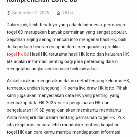
September 3, 2025
RAf4L
Dalam judi, lebih tepatnya yang ada di Indonesia, permainan
togel 6D merupakan banyak permainan yang sangat populer.
Sejumlah anjing sering mencari info mengenai hasil HK, baik
itu keperluan hiburan maupun demi menganalisis prediksi.
togel hk 6d
Hasil HK, terutama hasil HK lotto dan keluaran HK
6D, adalah informasi penting bagi para peterbang dalam
mengetahui angka-angka nasib baik individual.
Artikel ini akan menguraikan dalam detail tentang keluaran HK,
termasuk undian langsung HK serta live draw HK lotto. Pihak
kami juga akan menyediakan data HK yang penting, yang
mencakup data HK 2025, serta pengeluaran HK dan
pengeluaran HK 6D yang kian akan membantu membantu
Anda mengerti dari dalam tentang permainan togel HK. Yuk
kita eksplorasi secara lebih mendalam tentang keajaiban
togel HK dan cara kamu mampu mendapatkan informasi