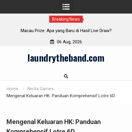
Breaking News
u
Macau Prize: Apa yang Baru di Hasil Live Draw?
06 Aug, 2026
Skip
laundrytheband.com
to
content
Home
Berita Games
Mengenal Keluaran HK: Panduan Komprehensif Lotre 6D
Mengenal Keluaran HK: Panduan
Komprehensif Lotre 6D