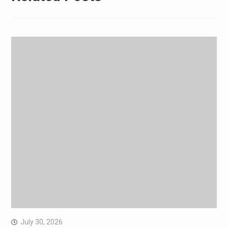
July 30, 2026