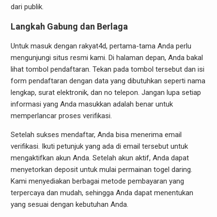
dari publik.
Langkah Gabung dan Berlaga
Untuk masuk dengan rakyat4d, pertama-tama Anda perlu
mengunjungi situs resmi kami. Di halaman depan, Anda bakal
lihat tombol pendaftaran. Tekan pada tombol tersebut dan isi
form pendaftaran dengan data yang dibutuhkan seperti nama
lengkap, surat elektronik, dan no telepon. Jangan lupa setiap
informasi yang Anda masukkan adalah benar untuk
memperlancar proses verifikasi.
Setelah sukses mendaftar, Anda bisa menerima email
verifikasi. Ikuti petunjuk yang ada di email tersebut untuk
mengaktifkan akun Anda. Setelah akun aktif, Anda dapat
menyetorkan deposit untuk mulai permainan togel daring.
Kami menyediakan berbagai metode pembayaran yang
terpercaya dan mudah, sehingga Anda dapat menentukan
yang sesuai dengan kebutuhan Anda.