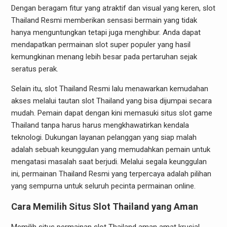
Dengan beragam fitur yang atraktif dan visual yang keren, slot
Thailand Resmi memberikan sensasi bermain yang tidak
hanya menguntungkan tetapi juga menghibur. Anda dapat
mendapatkan permainan slot super populer yang hasil
kemungkinan menang lebih besar pada pertaruhan sejak
seratus perak.
Selain itu, slot Thailand Resmi lalu menawarkan kemudahan
akses melalui tautan slot Thailand yang bisa dijumpai secara
mudah. Pemain dapat dengan kini memasuki situs slot game
Thailand tanpa harus harus mengkhawatirkan kendala
teknologi. Dukungan layanan pelanggan yang siap malah
adalah sebuah keunggulan yang memudahkan pemain untuk
mengatasi masalah saat berjudi. Melalui segala keunggulan
ini, permainan Thailand Resmi yang terpercaya adalah pilihan
yang sempurna untuk seluruh pecinta permainan online.
Cara Memilih Situs Slot Thailand yang Aman