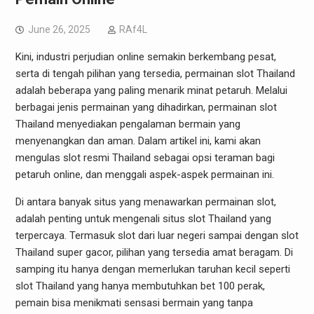
June 26, 2025
RAf4L
Kini, industri perjudian online semakin berkembang pesat,
serta di tengah pilihan yang tersedia, permainan slot Thailand
adalah beberapa yang paling menarik minat petaruh. Melalui
berbagai jenis permainan yang dihadirkan, permainan slot
Thailand menyediakan pengalaman bermain yang
menyenangkan dan aman. Dalam artikel ini, kami akan
mengulas slot resmi Thailand sebagai opsi teraman bagi
petaruh online, dan menggali aspek-aspek permainan ini.
Di antara banyak situs yang menawarkan permainan slot,
adalah penting untuk mengenali situs slot Thailand yang
terpercaya. Termasuk slot dari luar negeri sampai dengan slot
Thailand super gacor, pilihan yang tersedia amat beragam. Di
samping itu hanya dengan memerlukan taruhan kecil seperti
slot Thailand yang hanya membutuhkan bet 100 perak,
pemain bisa menikmati sensasi bermain yang tanpa