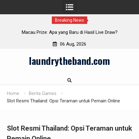
Breaking News
u
Macau Prize: Apa yang Baru di Hasil Live Draw?
06 Aug, 2026
Skip
laundrytheband.com
to
content
Home
Berita Games
Slot Resmi Thailand: Opsi Teraman untuk Pemain Online
Slot Resmi Thailand: Opsi Teraman untuk
Pemain Online