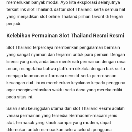
memerlukan banyak modal. Ayo kita eksplorasi selanjutnya
terkait link slot Thailand, daftar slot Thailand, serta semua hal
yang menjadikan slot online Thailand pilihan favorit di tengah
penjudi.
Kelebihan Permainan Slot Thailand Resmi Resmi
Slot Thailand terpercaya memberikan pengalaman bermain
yang sangat nyaman dan terjamin untuk para pemain. Dengan
lisensi yang sah, anda bisa menikmati permainan dengan rasa
aman, mengetahui bahwa platform dikelola dengan baik serta
menjaga keamanan informasi sensitif serta pemrosesan
keuangan duit. Ini ini memberikan keyakinan kepada pengguna
agar menginvestasikan waktu serta dana yang mereka miliki
pada situs ini.
Salah satu keunggulan utama dari slot Thailand Resmi adalah
variasi permainan yang tersedia. Bermacam-macam jenis
slot, termasuk yang klasik sampai yang modern, dapat
ditemukan untuk memuaskan selera seluruh pengguna.