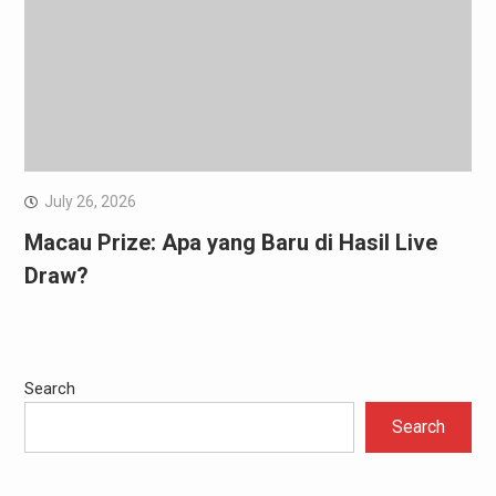
July 26, 2026
Macau Prize: Apa yang Baru di Hasil Live
Draw?
Search
Search