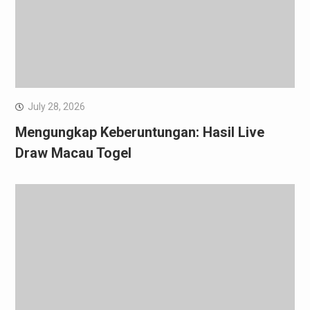
July 28, 2026
Mengungkap Keberuntungan: Hasil Live
Draw Macau Togel