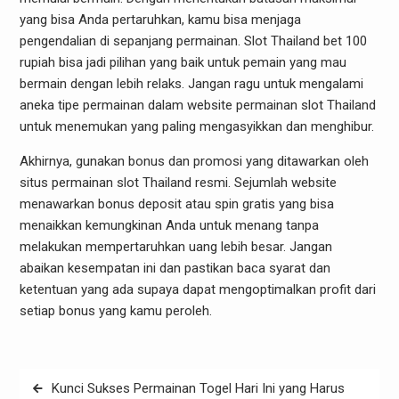
yang bisa Anda pertaruhkan, kamu bisa menjaga
pengendalian di sepanjang permainan. Slot Thailand bet 100
rupiah bisa jadi pilihan yang baik untuk pemain yang mau
bermain dengan lebih relaks. Jangan ragu untuk mengalami
aneka tipe permainan dalam website permainan slot Thailand
untuk menemukan yang paling mengasyikkan dan menghibur.
Akhirnya, gunakan bonus dan promosi yang ditawarkan oleh
situs permainan slot Thailand resmi. Sejumlah website
menawarkan bonus deposit atau spin gratis yang bisa
menaikkan kemungkinan Anda untuk menang tanpa
melakukan mempertaruhkan uang lebih besar. Jangan
abaikan kesempatan ini dan pastikan baca syarat dan
ketentuan yang ada supaya dapat mengoptimalkan profit dari
setiap bonus yang kamu peroleh.
Post
Kunci Sukses Permainan Togel Hari Ini yang Harus