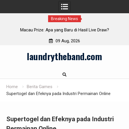
Breaking News
u
Macau Prize: Apa yang Baru di Hasil Live Draw?
09 Aug, 2026
Skip
laundrytheband.com
to
content
Home
Berita Games
Supertogel dan Efeknya pada Industri Permainan Online
Supertogel dan Efeknya pada Industri
Permainan Online