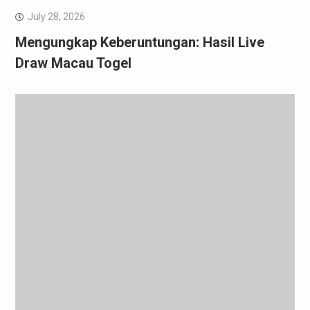
July 28, 2026
Mengungkap Keberuntungan: Hasil Live
Draw Macau Togel