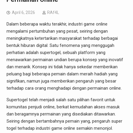
April 6, 2026
RAf4L
Dalam beberapa waktu terakhir, industri game online
mengalami pertumbuhan yang pesat, seiring dengan
meningkatnya ketertarikan masyarakat terhadap berbagai
bentuk hiburan digital. Satu fenomena yang menggugah
perhatian adalah supertogel, sebuah platform yang
menawarkan permainan undian berupa konsep yang inovatif
dan menarik. Konsep ini tidak hanya sekedar memberikan
peluang bagi beberapa pemain dalam meraih hadiah yang
signifikan, namun juga memberikan pengaruh yang besar
terhadap cara orang menghadapi dengan permainan online.
Supertogel telah menjadi salah satu pilihan favorit untuk
komunitas penjudi online, berkat kemudahan akses masuk
dan beragamnya permainan yang disediakan ditawarkan.
Seiring dengan bertambahnya pemain yang, pengaruh super
togel terhadap industri game online semakin menonjol.