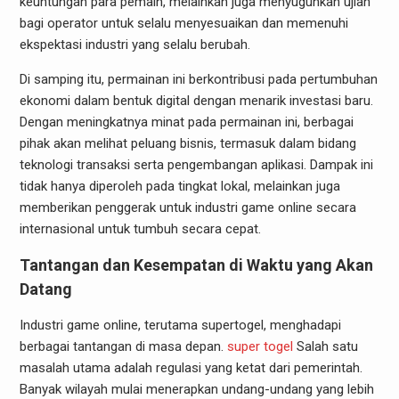
keuntungan para pemain, melainkan juga menyuguhkan ujian
bagi operator untuk selalu menyesuaikan dan memenuhi
ekspektasi industri yang selalu berubah.
Di samping itu, permainan ini berkontribusi pada pertumbuhan
ekonomi dalam bentuk digital dengan menarik investasi baru.
Dengan meningkatnya minat pada permainan ini, berbagai
pihak akan melihat peluang bisnis, termasuk dalam bidang
teknologi transaksi serta pengembangan aplikasi. Dampak ini
tidak hanya diperoleh pada tingkat lokal, melainkan juga
memberikan penggerak untuk industri game online secara
internasional untuk tumbuh secara cepat.
Tantangan dan Kesempatan di Waktu yang Akan
Datang
Industri game online, terutama supertogel, menghadapi
berbagai tantangan di masa depan.
super togel
Salah satu
masalah utama adalah regulasi yang ketat dari pemerintah.
Banyak wilayah mulai menerapkan undang-undang yang lebih