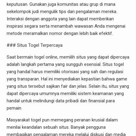
keputusan. Gunakan juga komunitas atau grup di mana
sekelompok judi mengulik tips dan pengalaman mereka.
Interaksi dengan anggota yang lain dapat memberikan
inspirasi segara serta menambah wawasan Anda mengenai
metode meramalkan nomor dengan lebih baik efektif.
### Situs Togel Terpercaya
Saat bermain togel online, memilih situs yang dapat dipercaya
adalah langkah pertama yang sungguh esensial. Situs togel
yang handal harus memiliki otorisasi yang sah dan regulasi
yang transparan. Hal ini menyediakan kepastian bahwa game
yang situs tersebut sajikan fair dan jelas. Selain itu, situs yang
dapat dipercaya umumnya memiliki sistem keamanan yang
handal untuk melindungi data pribadi dan finansial para
pemain.
Masyarakat togel pun memegang peranan krusial dalam
menilai keandalan sebuah situs. Banyak pengguna
membagikan pengalaman mereka melalui diskusi dan media