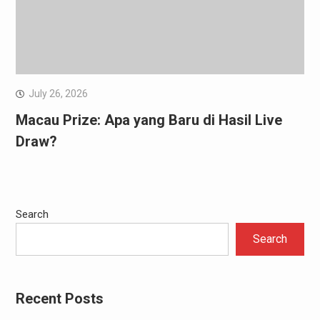
July 26, 2026
Macau Prize: Apa yang Baru di Hasil Live
Draw?
Search
Search
Recent Posts