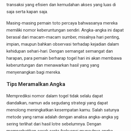
transaksi yang efisien dan kemudahan akses yang luas di
saja serta kapan saja.
Masing-masing pemain toto percaya bahwasanya mereka
memiliki nomor keberuntungan sendiri. Angka-angka ini dapat
berasal dari macam-macam sumber, misalnya hari penting,
impian, maupun bahkan observasi terhadap kejadian dalam
kehidupan sehari-hari. Dengan semangat semangat dan
harapan, para pemain berharap togel hari ini akan membawa
keberuntungan dan menawarkan hasil yang yang
menyenangkan bagi mereka.
Tips Meramalkan Angka
Memprediksi nomor dalam togel tidak selalu dapat
diandalkan, namun ada segudang strategi yang dapat
menolong meningkatkan kesempatan kamu. Salah satunya
metode yang ramai adalah dengan analisa angka-angka yg
sering terlihat dari hasil lotre sebelumnya. Dengan