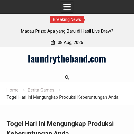
Breaking News
u
Macau Prize: Apa yang Baru di Hasil Live Draw?
08 Aug, 2026
Skip
laundrytheband.com
to
content
Home
Berita Games
Togel Hari Ini Mengungkap Produksi Keberuntungan Anda
Togel Hari Ini Mengungkap Produksi
Keberuntungan Anda