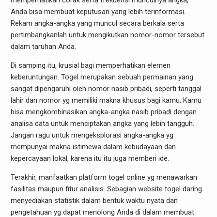
memperhatikan corak serta frekuensi munculnya angka,
Anda bisa membuat keputusan yang lebih terinformasi.
Rekam angka-angka yang muncul secara berkala serta
pertimbangkanlah untuk mengikutkan nomor-nomor tersebut
dalam taruhan Anda.
Di samping itu, krusial bagi memperhatikan elemen
keberuntungan. Togel merupakan sebuah permainan yang
sangat dipengaruhi oleh nomor nasib pribadi, seperti tanggal
lahir dan nomor yg memiliki makna khusus bagi kamu. Kamu
bisa mengkombinasikan angka-angka nasib pribadi dengan
analisa data untuk menciptakan angka yang lebih tangguh.
Jangan ragu untuk mengeksplorasi angka-angka yg
mempunyai makna istimewa dalam kebudayaan dan
kepercayaan lokal, karena itu itu juga memberi ide.
Terakhir, manfaatkan platform togel online yg menawarkan
fasilitas maupun fitur analisis. Sebagian website togel daring
menyediakan statistik dalam bentuk waktu nyata dan
pengetahuan yg dapat menolong Anda di dalam membuat