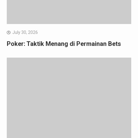
July 30, 2026
Poker: Taktik Menang di Permainan Bets