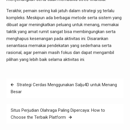
Terakhir, pemain sering kali jatuh dalam strategi yg terlalu
kompleks. Meskipun ada berbagai metode serta sistem yang
dibuat agar meningkatkan peluang untuk menang, memakai
taktik yang amat rumit sangat bisa membingungkan serta
menghapus kesenangan pada aktivitas ini. Disarankan
senantiasa memakai pendekatan yang sederhana serta
rasional, agar pemain masih fokus dan dapat mengambil
pilihan yang lebih baik selama aktivitas ini.
Post
Strategi Cerdas Menggunakan Salju4D untuk Menang
navigation
Besar
Situs Perjudian Olahraga Paling Dipercaya: How to
Choose the Terbaik Platform