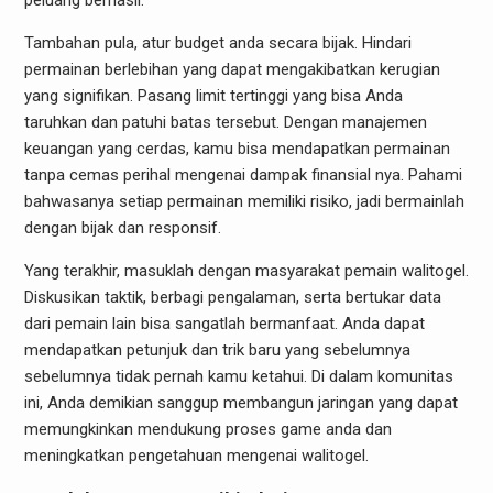
peluang berhasil.
Tambahan pula, atur budget anda secara bijak. Hindari
permainan berlebihan yang dapat mengakibatkan kerugian
yang signifikan. Pasang limit tertinggi yang bisa Anda
taruhkan dan patuhi batas tersebut. Dengan manajemen
keuangan yang cerdas, kamu bisa mendapatkan permainan
tanpa cemas perihal mengenai dampak finansial nya. Pahami
bahwasanya setiap permainan memiliki risiko, jadi bermainlah
dengan bijak dan responsif.
Yang terakhir, masuklah dengan masyarakat pemain walitogel.
Diskusikan taktik, berbagi pengalaman, serta bertukar data
dari pemain lain bisa sangatlah bermanfaat. Anda dapat
mendapatkan petunjuk dan trik baru yang sebelumnya
sebelumnya tidak pernah kamu ketahui. Di dalam komunitas
ini, Anda demikian sanggup membangun jaringan yang dapat
memungkinkan mendukung proses game anda dan
meningkatkan pengetahuan mengenai walitogel.