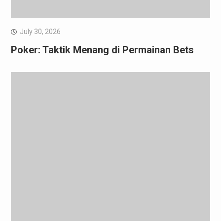
July 30, 2026
Poker: Taktik Menang di Permainan Bets