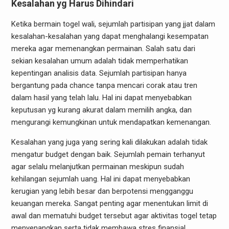
Kesalahan yg Harus Dihindari
Ketika bermain togel wali, sejumlah partisipan yang jjat dalam
kesalahan-kesalahan yang dapat menghalangi kesempatan
mereka agar memenangkan permainan. Salah satu dari
sekian kesalahan umum adalah tidak memperhatikan
kepentingan analisis data. Sejumlah partisipan hanya
bergantung pada chance tanpa mencari corak atau tren
dalam hasil yang telah lalu. Hal ini dapat menyebabkan
keputusan yg kurang akurat dalam memilih angka, dan
mengurangi kemungkinan untuk mendapatkan kemenangan.
Kesalahan yang juga yang sering kali dilakukan adalah tidak
mengatur budget dengan baik. Sejumlah pemain terhanyut
agar selalu melanjutkan permainan meskipun sudah
kehilangan sejumlah uang. Hal ini dapat menyebabkan
kerugian yang lebih besar dan berpotensi mengganggu
keuangan mereka. Sangat penting agar menentukan limit di
awal dan mematuhi budget tersebut agar aktivitas togel tetap
menyenangkan serta tidak membawa stres finansial.