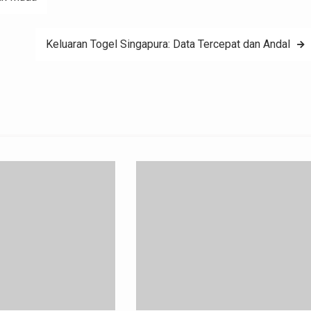
Keluaran Togel Singapura: Data Tercepat dan Andal