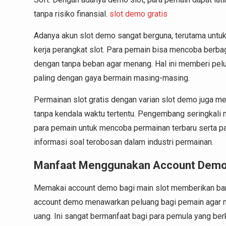
tanpa risiko finansial.
slot demo gratis
Adanya akun slot demo sangat berguna, terutama untuk 
kerja perangkat slot. Para pemain bisa mencoba berbaga
dengan tanpa beban agar menang. Hal ini memberi pe
paling dengan gaya bermain masing-masing.
Permainan slot gratis dengan varian slot demo juga m
tanpa kendala waktu tertentu. Pengembang seringkali
para pemain untuk mencoba permainan terbaru serta pal
informasi soal terobosan dalam industri permainan.
Manfaat Menggunakan Account Demo
Memakai account demo bagi main slot memberikan bany
account demo menawarkan peluang bagi pemain agar m
uang. Ini sangat bermanfaat bagi para pemula yang berk