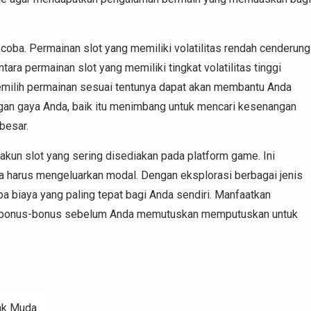
da coba. Permainan slot yang memiliki volatilitas rendah cenderung
tara permainan slot yang memiliki tingkat volatilitas tinggi
emilih permainan sesuai tentunya dapat akan membantu Anda
an gaya Anda, baik itu menimbang untuk mencari kesenangan
besar.
akun slot yang sering disediakan pada platform game. Ini
harus mengeluarkan modal. Dengan eksplorasi berbagai jenis
 biaya yang paling tepat bagi Anda sendiri. Manfaatkan
an bonus-bonus sebelum Anda memutuskan memputuskan untuk
ak Muda