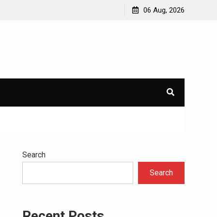
tal
Poker: Taktik Menang di Permainan Bets
06 Aug, 2026
Search
Search
Recent Posts