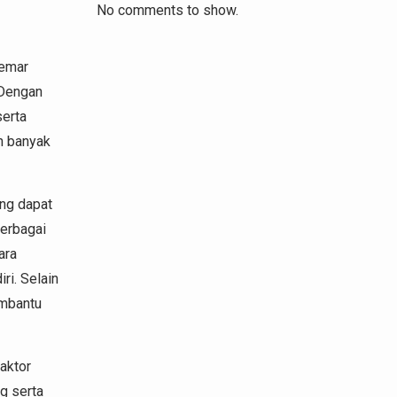
No comments to show.
gemar
 Dengan
serta
h banyak
ng dapat
berbagai
ara
ri. Selain
embantu
aktor
g serta