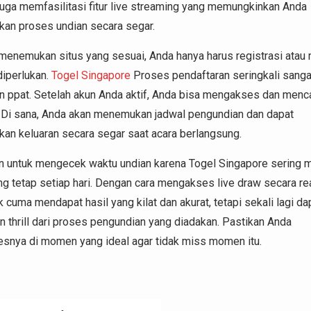
 juga memfasilitasi fitur live streaming yang memungkinkan Anda
an proses undian secara segar.
enemukan situs yang sesuai, Anda hanya harus registrasi ata
diperlukan.
Togel Singapore
Proses pendaftaran seringkali sanga
 ppat. Setelah akun Anda aktif, Anda bisa mengakses dan menca
. Di sana, Anda akan menemukan jadwal pengundian dan dapat
an keluaran secara segar saat acara berlangsung.
n untuk mengecek waktu undian karena Togel Singapore sering m
ng tetap setiap hari. Dengan cara mengakses live draw secara rea
 cuma mendapat hasil yang kilat dan akurat, tetapi sekali lagi da
 thrill dari proses pengundian yang diadakan. Pastikan Anda
nya di momen yang ideal agar tidak miss momen itu.