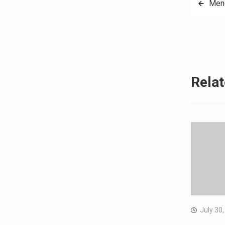
Post
Menc
navig
Relat
July 30