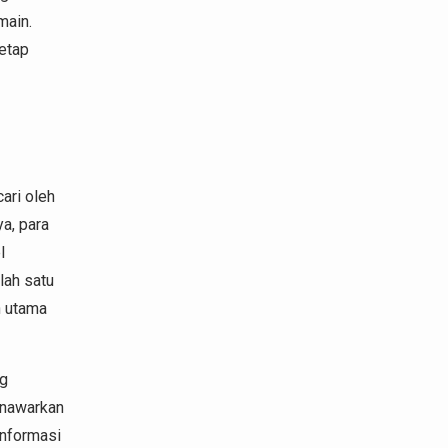
main.
etap
ari oleh
a, para
l
lah satu
n utama
ng
enawarkan
Informasi