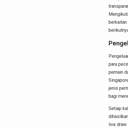
transpara
Mengikuti
berkaitan
berikutnya
Pengel
Pengeluar
para peci
pemain da
Singapore
jenis per
bagi mere
Setiap ka
dihasilka
live draw