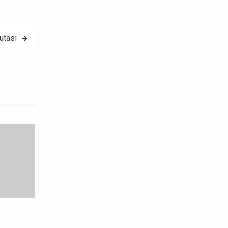
utasi