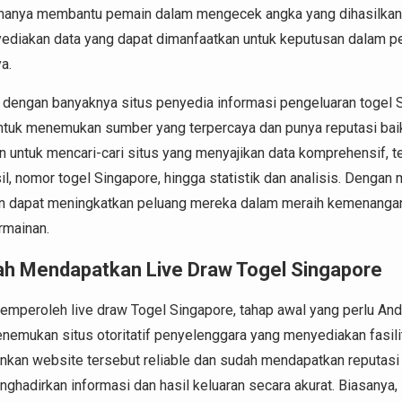
 hanya membantu pemain dalam mengecek angka yang dihasilkan,
ediakan data yang dapat dimanfaatkan untuk keputusan dalam p
a.
u, dengan banyaknya situs penyedia informasi pengeluaran togel 
ntuk menemukan sumber yang terpercaya dan punya reputasi bai
n untuk mencari-cari situs yang menyajikan data komprehensif, 
il, nomor togel Singapore, hingga statistik dan analisis. Dengan
in dapat meningkatkan peluang mereka dalam meraih kemenangan
rmainan.
h Mendapatkan Live Draw Togel Singapore
mperoleh live draw Togel Singapore, tahap awal yang perlu An
nemukan situs otoritatif penyelenggara yang menyediakan fasilit
inkan website tersebut reliable dan sudah mendapatkan reputasi 
ghadirkan informasi dan hasil keluaran secara akurat. Biasanya, 