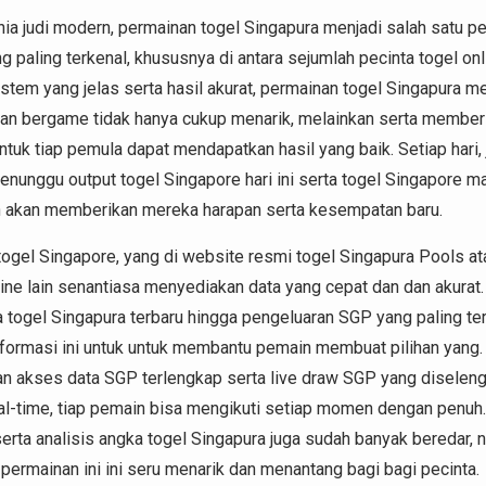
ia judi modern, permainan togel Singapura menjadi salah satu p
g paling terkenal, khususnya di antara sejumlah pecinta togel onl
istem yang jelas serta hasil akurat, permainan togel Singapura 
n bergame tidak hanya cukup menarik, melainkan serta member
ntuk tiap pemula dapat mendapatkan hasil yang baik. Setiap hari, 
nunggu output togel Singapore hari ini serta togel Singapore ma
 akan memberikan mereka harapan serta kesempatan baru.
togel Singapore, yang di website resmi togel Singapura Pools at
ine lain senantiasa menyediakan data yang cepat dan dan akurat.
a togel Singapura terbaru hingga pengeluaran SGP yang paling terk
nformasi ini untuk untuk membantu pemain membuat pilihan yang.
 akses data SGP terlengkap serta live draw SGP yang diselen
al-time, tiap pemain bisa mengikuti setiap momen dengan penuh
serta analisis angka togel Singapura juga sudah banyak beredar, n
ermainan ini ini seru menarik dan menantang bagi bagi pecinta.