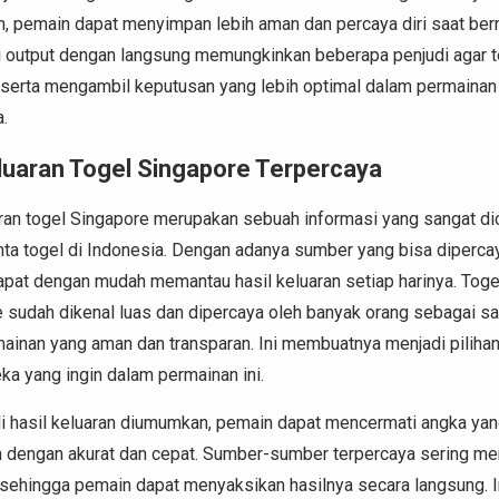
n, pemain dapat menyimpan lebih aman dan percaya diri saat ber
 output dengan langsung memungkinkan beberapa penjudi agar t
 serta mengambil keputusan yang lebih optimal dalam permainan
.
uaran Togel Singapore Terpercaya
an togel Singapore merupakan sebuah informasi yang sangat dic
nta togel di Indonesia. Dengan adanya sumber yang bisa dipercay
pat dengan mudah memantau hasil keluaran setiap harinya. Toge
 sudah dikenal luas dan dipercaya oleh banyak orang sebagai sa
mainan yang aman dan transparan. Ini membuatnya menjadi piliha
ka yang ingin dalam permainan ini.
li hasil keluaran diumumkan, pemain dapat mencermati angka ya
n dengan akurat dan cepat. Sumber-sumber terpercaya sering m
 sehingga pemain dapat menyaksikan hasilnya secara langsung. 