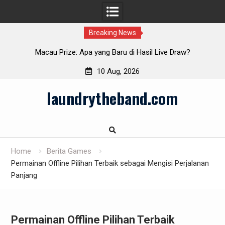
Breaking News
u
Macau Prize: Apa yang Baru di Hasil Live Draw?
10 Aug, 2026
Skip
laundrytheband.com
to
content
Home
Berita Games
Permainan Offline Pilihan Terbaik sebagai Mengisi Perjalanan
Panjang
Permainan Offline Pilihan Terbaik