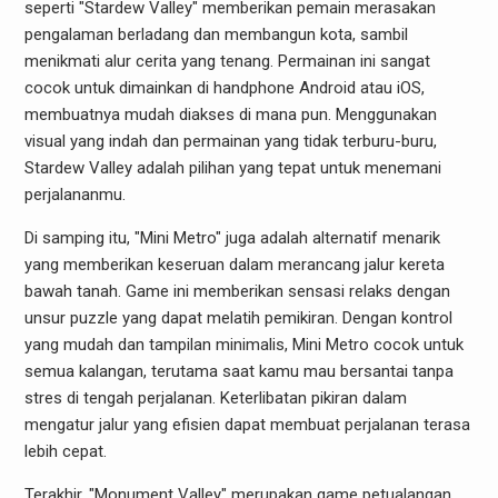
seperti "Stardew Valley" memberikan pemain merasakan
pengalaman berladang dan membangun kota, sambil
menikmati alur cerita yang tenang. Permainan ini sangat
cocok untuk dimainkan di handphone Android atau iOS,
membuatnya mudah diakses di mana pun. Menggunakan
visual yang indah dan permainan yang tidak terburu-buru,
Stardew Valley adalah pilihan yang tepat untuk menemani
perjalananmu.
Di samping itu, "Mini Metro" juga adalah alternatif menarik
yang memberikan keseruan dalam merancang jalur kereta
bawah tanah. Game ini memberikan sensasi relaks dengan
unsur puzzle yang dapat melatih pemikiran. Dengan kontrol
yang mudah dan tampilan minimalis, Mini Metro cocok untuk
semua kalangan, terutama saat kamu mau bersantai tanpa
stres di tengah perjalanan. Keterlibatan pikiran dalam
mengatur jalur yang efisien dapat membuat perjalanan terasa
lebih cepat.
Terakhir, "Monument Valley" merupakan game petualangan