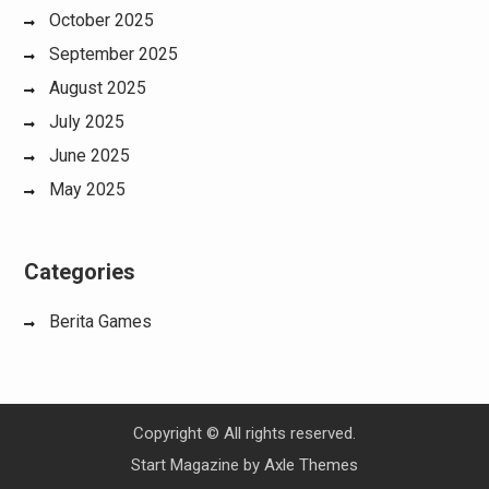
October 2025
September 2025
August 2025
July 2025
June 2025
May 2025
Categories
Berita Games
Copyright © All rights reserved.
Start Magazine by
Axle Themes