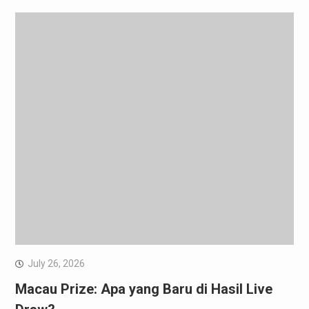
July 26, 2026
Macau Prize: Apa yang Baru di Hasil Live