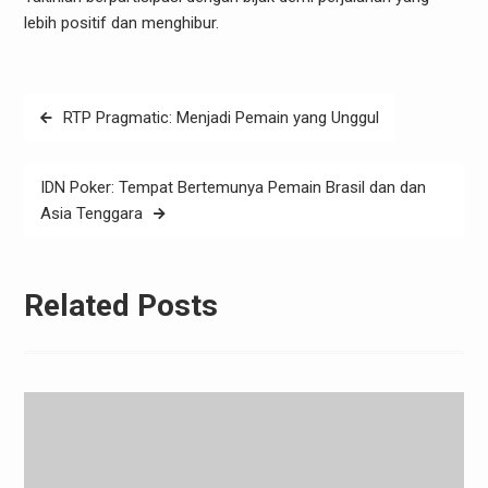
lebih positif dan menghibur.
Post
RTP Pragmatic: Menjadi Pemain yang Unggul
navigation
IDN Poker: Tempat Bertemunya Pemain Brasil dan dan
Asia Tenggara
Related Posts