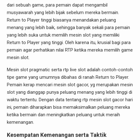
dari sebuah game, para pemain dapat mengambil
musyawarah yang lebih bijak sebelum mereka bermain.
Return to Player tinggi biasanya menandakan peluang
menang yang lebih baik, sehingga banyak sekali para pemain
yang lebih suka untuk memilih mesin slot yang memiliki
Return to Player yang tinggi. Oleh karena itu, krusial bagi para
pemain agar perhatikan nilai RTP ketika mereka memilih game
mesin slot.
Mesin slot pragmatic serta rtp live slot adalah contoh-contoh
tipe game yang umumnya dibahas di ranah Return to Player.
Pemain kerap mencari mesin slot gacor, yg merupakan mesin
slot yang dianggap punya peluang menang yang lebih tinggi di
waktu tertentu. Dengan data tentang rtp mesin slot gacor hari
ini, pemain diharapkan bisa memaksimalkan peluang mereka
ketika bermain dan meningkatkan peluang untuk meraih
kemenangan.
Kesempatan Kemenangan serta Taktik