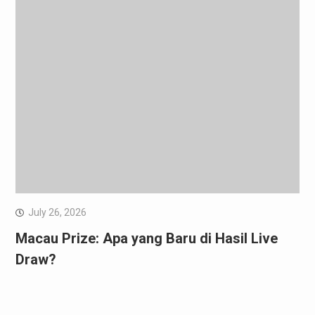
July 26, 2026
Macau Prize: Apa yang Baru di Hasil Live
Draw?