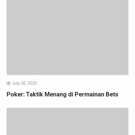
July 30, 2026
Poker: Taktik Menang di Permainan Bets