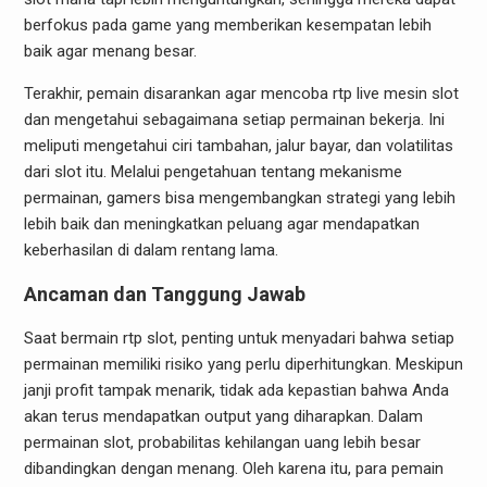
berfokus pada game yang memberikan kesempatan lebih
baik agar menang besar.
Terakhir, pemain disarankan agar mencoba rtp live mesin slot
dan mengetahui sebagaimana setiap permainan bekerja. Ini
meliputi mengetahui ciri tambahan, jalur bayar, dan volatilitas
dari slot itu. Melalui pengetahuan tentang mekanisme
permainan, gamers bisa mengembangkan strategi yang lebih
lebih baik dan meningkatkan peluang agar mendapatkan
keberhasilan di dalam rentang lama.
Ancaman dan Tanggung Jawab
Saat bermain rtp slot, penting untuk menyadari bahwa setiap
permainan memiliki risiko yang perlu diperhitungkan. Meskipun
janji profit tampak menarik, tidak ada kepastian bahwa Anda
akan terus mendapatkan output yang diharapkan. Dalam
permainan slot, probabilitas kehilangan uang lebih besar
dibandingkan dengan menang. Oleh karena itu, para pemain